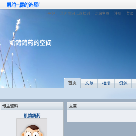
下午好，
游客
你可以选择到
网站主页
注册
登录
凯鸽鸽药的空间
首页
文章
相册
资源
博主资料
文章
凯鸽鸽药