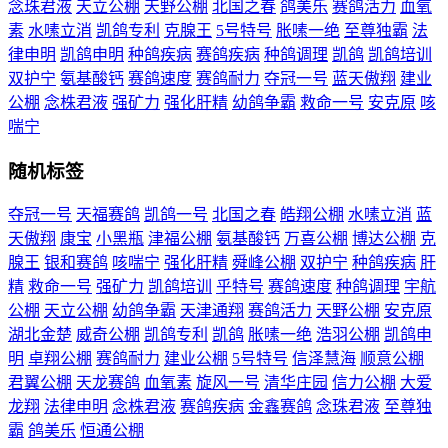
念珠君液
天立公棚
天野公棚
北国之春
鸽美乐
赛鸽活力
血氧
素
水嗉立消
凯鸽专利
克腺王
5号特号
胀嗉一绝
至尊独霸
法
律申明
凯鸽申明
种鸽疾病
赛鸽疾病
种鸽调理
凯鸽
凯鸽培训
双护宁
氨基酸钙
赛鸽速度
赛鸽耐力
夺冠一号
蓝天傲翔
建业
公棚
念株君液
强矿力
强化肝精
幼鸽争霸
救命一号
安克原
咳
喘宁
随机标签
夺冠一号
天福赛鸽
凯鸽一号
北国之春
皓翔公棚
水嗉立消
蓝
天傲翔
康宝
小黑瓶
津福公棚
氨基酸钙
万喜公棚
博达公棚
克
腺王
银和赛鸽
咳喘宁
强化肝精
舜峰公棚
双护宁
种鸽疾病
肝
精
救命一号
强矿力
凯鸽培训
乎特号
赛鸽速度
种鸽调理
宇航
公棚
天立公棚
幼鸽争霸
天津通翔
赛鸽活力
天野公棚
安克原
湖北金楚
威奇公棚
凯鸽专利
凯鸽
胀嗉一绝
浩羽公棚
凯鸽申
明
卓翔公棚
赛鸽耐力
建业公棚
5号特号
信泽慧海
顺意公棚
君翼公棚
天龙赛鸽
血氧素
旋风一号
清华庄园
信力公棚
大爱
龙翔
法律申明
念株君液
赛鸽疾病
金鑫赛鸽
念珠君液
至尊独
霸
鸽美乐
恒通公棚