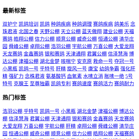
最新标签
双护宁
凯鸽培训
凯鸽
种鸽疾病
种鸽调理
赛鸽疾病
鸽美乐
念
珠君液
北国之春
天野公棚
天立公棚
蓝天傲翔
建业公棚
天福
赛鸽
皓翔公棚
信力公棚
顺意公棚
威奇公棚
恒通公棚
清华庄
园
舜峰公棚
卓翔公棚
浩羽公棚
宇航公棚
万喜公棚
大爱龙翔
天龙赛鸽
金鑫赛鸽
银和赛鸽
天津通翔
君翼公棚
信泽慧海
博
达公棚
津福公棚
湖北金楚
咳喘宁
安克原
救命一号
夺冠一号
小黑瓶
凯鸽一号
乎特号
肝精
旋风一号
康宝
幼鸽争霸
强化肝
精
强矿力
念株君液
氨基酸钙
血氧素
水嗉立消
胀嗉一绝
5号
特号
克腺王
至尊独霸
凯鸽专利
赛鸽速度
赛鸽活力
赛鸽耐力
热门标签
浩羽公棚
乎特号
凯鸽一号
小黑瓶
湖北金楚
津福公棚
博达公
棚
信泽慧海
君翼公棚
天津通翔
银和赛鸽
金鑫赛鸽
天龙赛鸽
大爱龙翔
万喜公棚
宇航公棚
肝精
卓翔公棚
舜峰公棚
清华庄
园
恒通公棚
威奇公棚
顺意公棚
信力公棚
皓翔公棚
天福赛鸽