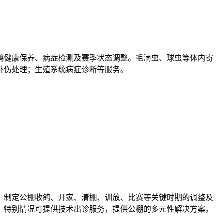
鸽健康保养、病症检测及赛季状态调整。毛滴虫、球虫等体内寄
外伤处理；生殖系统病症诊断等服务。
，制定公棚收鸽、开家、清棚、训放、比赛等关键时期的调整及
，特别情况可提供技术出诊服务，提供公棚的多元性解决方案。