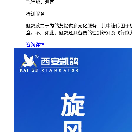
飞行能力测定
检测服务
凯鸽致力于为鸽友提供多元化服务，其中遗传因子
盒。不只如此，凯鸽还具备赛鸽性别辨别及飞行能力
咨询详情