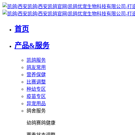
首页
产品&服务
凯鸽服务
鸽友常用
营养保健
比赛调整
种幼专区
疫苗专区
异宠用品
鸽舍服务
幼鸽赛鸽健康
赛季状态调整