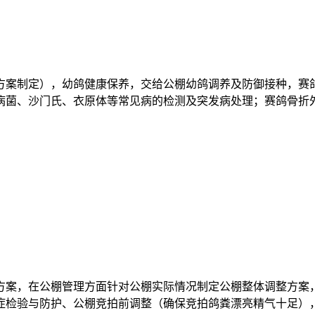
方案制定），幼鸽健康保养，交给公棚幼鸽调养及防御接种，赛
病菌、沙门氏、衣原体等常见病的检测及突发病处理；赛鸽骨折
方案，在公棚管理方面针对公棚实际情况制定公棚整体调整方案
症检验与防护、公棚竞拍前调整（确保竞拍鸽粪漂亮精气十足）