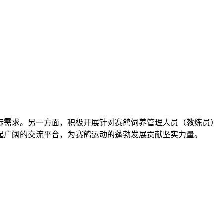
际需求。另一方面，积极开展针对赛鸽饲养管理人员（教练员）
起广阔的交流平台，为赛鸽运动的蓬勃发展贡献坚实力量。