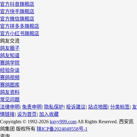
官方抖音旗舰店
官方快手旗舰店
官方微信旗舰店
官方拼多多旗舰店
官方小红书旗舰店
鸽友交流
鸽友圈子
鸽友知道
赛鸽学院
经验杂谈
赛鸽视频
赛鸽图库
鸽友资料
常见问题
法律申明
|
免责申明
|
隐私保护
|
投诉建议
|
站点地图
|
分类标签
|
友
情链接
|
设为首页
|
加入收藏
Copyrights © 1992-
2026
kgyy999.com
All Rights Reserved. 西安凯
鸽集团 版权所有
陕ICP备2024049558号-1
咨询