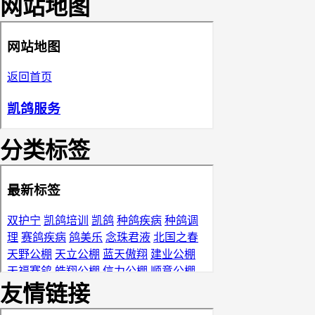
网站地图
分类标签
友情链接