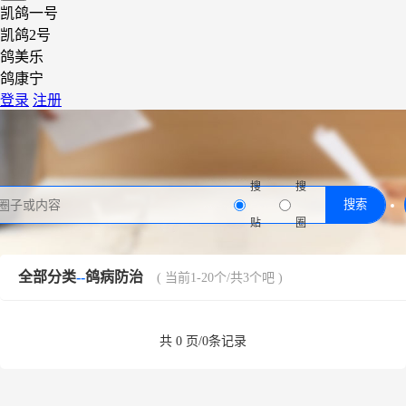
凯鸽一号
凯鸽2号
鸽美乐
鸽康宁
登录
注册
搜
搜
贴
圈
全部分类
--
鸽病防治
( 当前1-20个/共3个吧 )
共 0 页/0条记录