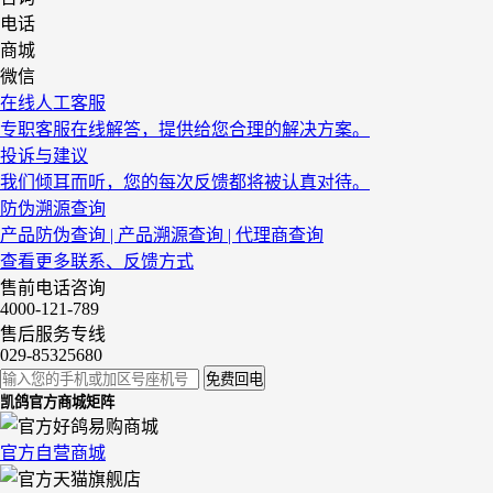
电话
商城
微信
在线人工客服
专职客服在线解答，提供给您合理的解决方案。
投诉与建议
我们倾耳而听，您的每次反馈都将被认真对待。
防伪溯源查询
产品防伪查询 | 产品溯源查询 | 代理商查询
查看更多联系、反馈方式
售前电话咨询
4000-121-789
售后服务专线
029-85325680
免费回电
凯鸽官方商城矩阵
官方自营商城